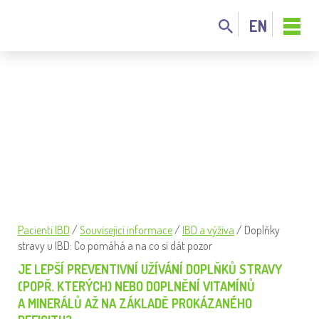
EN
DOPLŇKY STRAVY U IBD: CO POMÁHÁ
A NA CO SI DÁT POZOR
Pacienti IBD
/
Související informace
/
IBD a výživa
/
Doplňky
stravy u IBD: Co pomáhá a na co si dát pozor
JE LEPŠÍ PREVENTIVNÍ UŽÍVÁNÍ DOPLŇKŮ STRAVY
(POPŘ. KTERÝCH) NEBO DOPLNĚNÍ VITAMÍNŮ
A MINERÁLŮ AŽ NA ZÁKLADĚ PROKÁZANÉHO