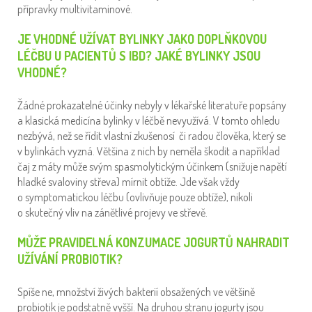
přípravky multivitaminové.
JE VHODNÉ UŽÍVAT BYLINKY JAKO DOPLŇKOVOU
LÉČBU U PACIENTŮ S IBD? JAKÉ BYLINKY JSOU
VHODNÉ?
Žádné prokazatelné účinky nebyly v lékařské literatuře popsány
a klasická medicína bylinky v léčbě nevyužívá. V tomto ohledu
nezbývá, než se řídit vlastní zkušenosí či radou člověka, který se
v bylinkách vyzná. Většina z nich by neměla škodit a například
čaj z máty může svým spasmolytickým účinkem (snižuje napětí
hladké svaloviny střeva) mírnit obtíže. Jde však vždy
o symptomatickou léčbu (ovlivňuje pouze obtíže), nikoli
o skutečný vliv na zánětlivé projevy ve střevě.
MŮŽE PRAVIDELNÁ KONZUMACE JOGURTŮ NAHRADIT
UŽÍVÁNÍ PROBIOTIK?
Spíše ne, množství živých bakterií obsažených ve většině
probiotik je podstatně vyšší. Na druhou stranu jogurty jsou