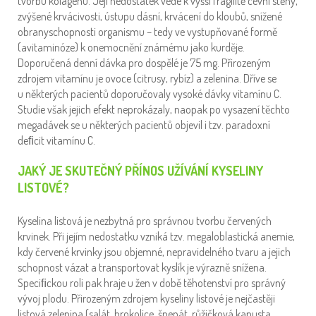
tvorbu kolagenu. Její nedostatek vede k vyšší fragilitě cévní stěny,
zvýšené krvácivosti, ústupu dásní, krvácení do kloubů, snížené
obranyschopnosti organismu – tedy ve vystupňované formě
(avitaminóze) k onemocnění známému jako kurděje.
Doporučená denní dávka pro dospělé je 75 mg. Přirozeným
zdrojem vitamínu je ovoce (citrusy, rybíz) a zelenina. Dříve se
u některých pacientů doporučovaly vysoké dávky vitamínu C.
Studie však jejich efekt neprokázaly, naopak po vysazení těchto
megadávek se u některých pacientů objevil i tzv. paradoxní
deﬁcit vitamínu C.
JAKÝ JE SKUTEČNÝ PŘÍNOS UŽÍVÁNÍ KYSELINY
LISTOVÉ?
Kyselina listová je nezbytná pro správnou tvorbu červených
krvinek. Při jejím nedostatku vzniká tzv. megaloblastická anemie,
kdy červené krvinky jsou objemné, nepravidelného tvaru a jejich
schopnost vázat a transportovat kyslík je výrazně snížena.
Speciﬁckou roli pak hraje u žen v době těhotenství pro správný
vývoj plodu. Přirozeným zdrojem kyseliny listové je nejčastěji
listová zelenina (salát, brokolice, špenát, růžičková kapusta