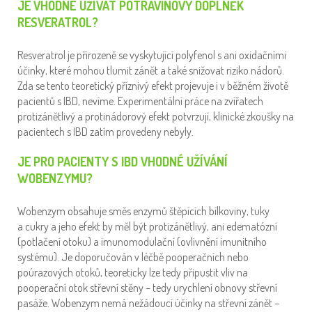
JE VHODNÉ UŽÍVAT POTRAVINOVÝ DOPLNĚK
RESVERATROL?
Resveratrol je přirozeně se vyskytující polyfenol s ani oxidačními
účinky, které mohou tlumit zánět a také snižovat riziko nádorů.
Zda se tento teoretický příznivý efekt projevuje i v běžném životě
pacientů s IBD, nevíme. Experimentální práce na zvířatech
protizánětlivý a protinádorový efekt potvrzují, klinické zkoušky na
pacientech s IBD zatím provedeny nebyly.
JE PRO PACIENTY S IBD VHODNÉ UŽÍVÁNÍ
WOBENZYMU?
Wobenzym obsahuje směs enzymů štěpících bílkoviny, tuky
a cukry a jeho efekt by měl být protizánětlivý, ani edematózní
(potlačení otoku) a imunomodulační (ovlivnění imunitního
systému). Je doporučován v léčbě pooperačních nebo
poúrazových otoků, teoreticky lze tedy připustit vliv na
pooperační otok střevní stěny – tedy urychlení obnovy střevní
pasáže. Wobenzym nemá nežádoucí účinky na střevní zánět –