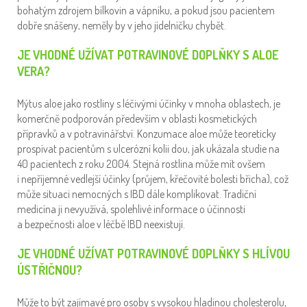
bohatým zdrojem bílkovin a vápníku, a pokud jsou pacientem
dobře snášeny, neměly by v jeho jídelníčku chybět.
JE VHODNÉ UŽÍVAT POTRAVINOVÉ DOPLŇKY S ALOE
VERA?
Mýtus aloe jako rostliny s léčivými účinky v mnoha oblastech, je
komerčně podporován především v oblasti kosmetických
přípravků a v potravinářství. Konzumace aloe může teoreticky
prospívat pacientům s ulcerózní kolii dou, jak ukázala studie na
40 pacientech z roku 2004. Stejná rostlina může mít ovšem
i nepříjemné vedlejší účinky (průjem, křečovité bolesti břicha), což
může situaci nemocných s IBD dále komplikovat. Tradiční
medicína ji nevyužívá, spolehlivé informace o účinnosti
a bezpečnosti aloe v léčbě IBD neexistují.
JE VHODNÉ UŽÍVAT POTRAVINOVÉ DOPLŇKY S HLÍVOU
ÚSTŘIČNOU?
Může to být zajímavé pro osoby s vysokou hladinou cholesterolu,