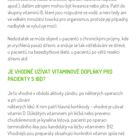
apod.), dalším zdrojem mohou být kvasnice nebo játra. Patří do
skupiny vitamínů B, které jsou rozpustné ve vodě, a není tedy ani
ve velkém množství toxická pro organismus, protože její případný
nadbytek se vylučuje močí.
Nedostatek se může objevit u pacientů s chronickými průjmy, kde
je urychlená pasáž střevní, a snižuje se tak vstřebávání ve střevě,
u pacientů na bezezbytkové dietě, u pacientů po větší resekci
střevní atd.
JE VHODNÉ UŽÍVAT VITAMINOVÉ DOPLŇKY PRO
PACIENTY S IBD?
Je to vhodné v období aktivity zánětu, po některých operacích
a při užívání
některých léků. K nim patří hlavně kortikoidy – vhodné je užívat
vitamín D. Důležitým vitamínem při léčbě nebo prevenci
chudokrevnosti je kyselina listová, pacienti po operaci
terminálního ilea jsou kandidáty na léčbu vitamínem B12.
Vhodnější jsou preparáty obsahující konkrétní vitamín spíše než