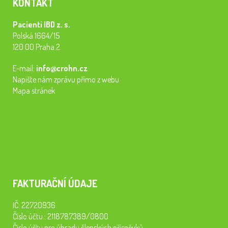
KONTAKT
Pacienti IBD z. s.
Polská 1664/15
120 00 Praha 2
E-mail:
info@crohn.cz
Napište nám zprávu přímo z webu
Mapa stránek
FAKTURAČNÍ ÚDAJE
IČ: 22720936
Číslo účtu.: 2118787389/0800
Číslo účtu pro úhradu členských příspěvků