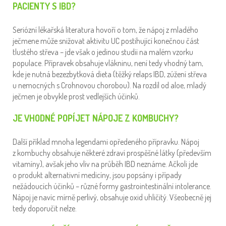
PACIENTY S IBD?
Seriózní lékařská literatura hovoří o tom, že nápoj z mladého
ječmene může snižovat aktivitu UC postihující konečnou část
tlustého střeva – jde však o jedinou studii na malém vzorku
populace. Přípravek obsahuje vlákninu, není tedy vhodný tam,
kde je nutná bezezbytková dieta (těžký relaps IBD, zúžení střeva
u nemocných s Crohnovou chorobou). Na rozdíl od aloe, mladý
ječmen je obvykle prost vedlejších účinků.
JE VHODNÉ POPÍJET NÁPOJE Z KOMBUCHY?
Další příklad mnoha legendami opředeného přípravku. Nápoj
z kombuchy obsahuje některé zdraví prospěšné látky (především
vitamíny), avšak jeho vliv na průběh IBD neznáme. Ačkoli jde
o produkt alternativní medicíny, jsou popsány i případy
nežádoucích účinků – různé formy gastrointestinální intolerance.
Nápoj je navíc mírně perlivý, obsahuje oxid uhličitý. Všeobecně jej
tedy doporučit nelze.