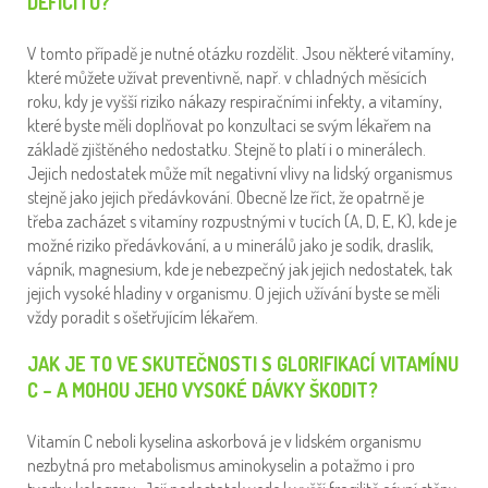
DEFICITU?
V tomto případě je nutné otázku rozdělit. Jsou některé vitamíny,
které můžete užívat preventivně, např. v chladných měsících
roku, kdy je vyšší riziko nákazy respiračními infekty, a vitamíny,
které byste měli doplňovat po konzultaci se svým lékařem na
základě zjištěného nedostatku. Stejně to platí i o minerálech.
Jejich nedostatek může mít negativní vlivy na lidský organismus
stejně jako jejich předávkování. Obecně lze říct, že opatrně je
třeba zacházet s vitamíny rozpustnými v tucích (A, D, E, K), kde je
možné riziko předávkování, a u minerálů jako je sodík, draslík,
vápník, magnesium, kde je nebezpečný jak jejich nedostatek, tak
jejich vysoké hladiny v organismu. O jejich užívání byste se měli
vždy poradit s ošetřujícím lékařem.
JAK JE TO VE SKUTEČNOSTI S GLORIFIKACÍ VITAMÍNU
C – A MOHOU JEHO VYSOKÉ DÁVKY ŠKODIT?
Vitamín C neboli kyselina askorbová je v lidském organismu
nezbytná pro metabolismus aminokyselin a potažmo i pro