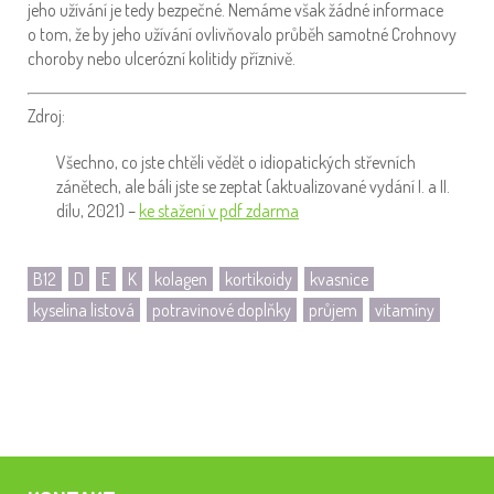
jeho užívání je tedy bezpečné. Nemáme však žádné informace
o tom, že by jeho užívání ovlivňovalo průběh samotné Crohnovy
choroby nebo ulcerózní kolitidy příznivě.
Zdroj:
Všechno, co jste chtěli vědět o idiopatických střevních
zánětech, ale báli jste se zeptat (aktualizované vydání I. a II.
dílu, 2021) –
ke stažení v pdf zdarma
B12
D
E
K
kolagen
kortikoidy
kvasnice
kyselina listová
potravinové doplňky
průjem
vitamíny