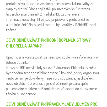
protože hlíva obsahuje vysoké procento lovastatinu, látky ze
skupiny statinů (dnes nejčastěji používaných léků v terapii
hypercholesterolemie). Z hlediska IBD žádné relevantní
informace neexistují. Hlívě jsou připisovány protizánětlivé
a antiinfekční účinky, jestli mohou být využity v léčbě IBD, není
známo.
JE VHODNÉ UŽÍVAT PŘÍRODNÍ DOPLNĚK STRAVY
CHLORELLA JAPAN?
Opět musím konstatovat, že neexistují spolehlivé informace, vliv
tohoto doplňku
stravy na IBD nebyl nikdy seriózně zkoumán. Chlorella by měla
být nadána schopností blíže nespeciﬁ kované „očisty organismu“.
Tento termín je obvykle vyhrazen pro substance, jejichž efekt
nelze objektivně prokázat a jejichž účinnost je dána spíše
placebovým efektem než konkrétním zásahem do patogeneze
zánětu či jiné nemoci.
JE VHODNÉ UŽÍVAT PŘÍPRAVEK MLADÝ JEČMEN PRO