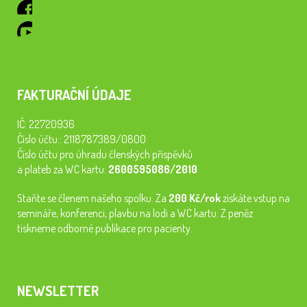
FAKTURAČNÍ ÚDAJE
IČ: 22720936
Číslo účtu.: 2118787389/0800
Číslo účtu pro úhradu členských příspěvků
a plateb za WC kartu:
2600595086/2010
Staňte se členem našeho spolku. Za
200 Kč/rok
získáte vstup na
semináře, konferenci, plavbu na lodi a WC kartu. Z peněz
tiskneme odborné publikace pro pacienty.
NEWSLETTER