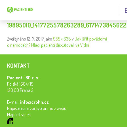
19895010_1417725578263289_617147384562
Zveřejněno
12. 7. 2017
jako
955 × 638
v
Jak šířit povědomí
o nemocech? Mladí pacienti diskutovali ve Vídni
KONTAKT
Pacienti IBD z. s.
Polská 1664/15
120 00 Praha 2
E-mail:
info@crohn.cz
Napište nám zprávu přímo z webu
Mapa stránek