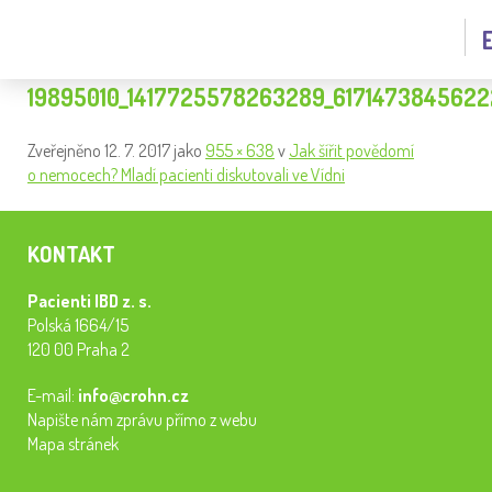
19895010_1417725578263289_617147384562
Zveřejněno
12. 7. 2017
jako
955 × 638
v
Jak šířit povědomí
o nemocech? Mladí pacienti diskutovali ve Vídni
KONTAKT
Pacienti IBD z. s.
Polská 1664/15
120 00 Praha 2
E-mail:
info@crohn.cz
Napište nám zprávu přímo z webu
Mapa stránek