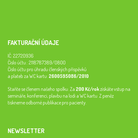
FAKTURAČNÍ ÚDAJE
IČ: 22720936
Číslo účtu.: 2118787389/0800
Číslo účtu pro úhradu členských příspěvků
a plateb za WC kartu:
2600595086/2010
Staňte se členem našeho spolku. Za
200 Kč/rok
získáte vstup na
semináře, konferenci, plavbu na lodi a WC kartu. Z peněz
tiskneme odborné publikace pro pacienty.
NEWSLETTER