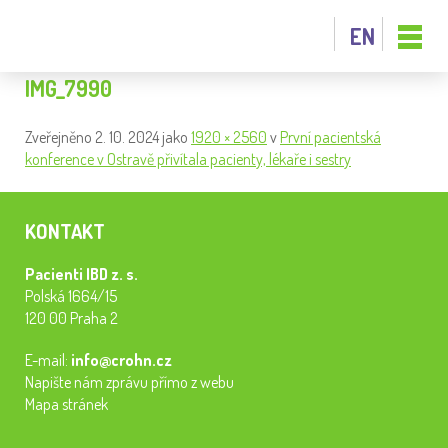
EN
IMG_7990
Zveřejněno
2. 10. 2024
jako
1920 × 2560
v
První pacientská
konference v Ostravě přivítala pacienty, lékaře i sestry
KONTAKT
Pacienti IBD z. s.
Polská 1664/15
120 00 Praha 2
E-mail:
info@crohn.cz
Napište nám zprávu přímo z webu
Mapa stránek