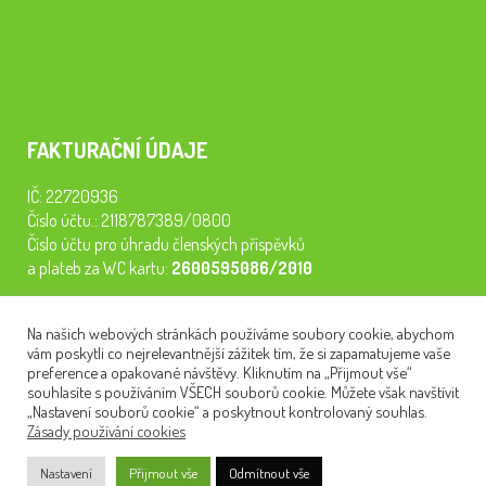
FAKTURAČNÍ ÚDAJE
IČ: 22720936
Číslo účtu.: 2118787389/0800
Číslo účtu pro úhradu členských příspěvků
a plateb za WC kartu:
2600595086/2010
Staňte se členem našeho spolku. Za
200 Kč/rok
získáte vstup na
Na našich webových stránkách používáme soubory cookie, abychom
semináře, konferenci, plavbu na lodi a WC kartu. Z peněz
vám poskytli co nejrelevantnější zážitek tím, že si zapamatujeme vaše
tiskneme odborné publikace pro pacienty.
preference a opakované návštěvy. Kliknutím na „Přijmout vše“
souhlasíte s používáním VŠECH souborů cookie. Můžete však navštívit
„Nastavení souborů cookie“ a poskytnout kontrolovaný souhlas.
Zásady používání cookies
NEWSLETTER
Nastavení
Přijmout vše
Odmítnout vše