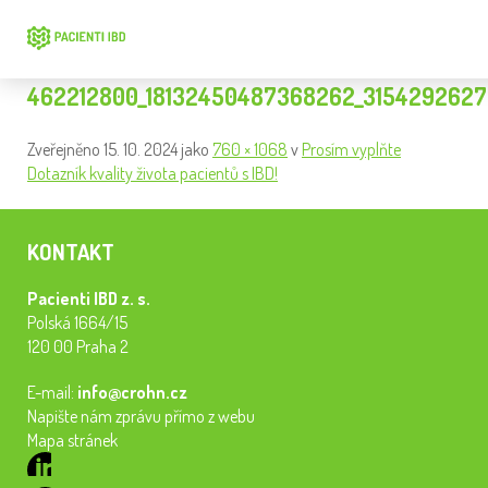
462212800_18132450487368262_315429262
Zveřejněno
15. 10. 2024
jako
760 × 1068
v
Prosím vyplňte
Dotazník kvality života pacientů s IBD!
KONTAKT
Pacienti IBD z. s.
Polská 1664/15
120 00 Praha 2
E-mail:
info@crohn.cz
Napište nám zprávu přímo z webu
Mapa stránek