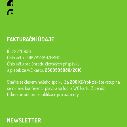
FAKTURAČNÍ ÚDAJE
IČ: 22720936
Číslo účtu.: 2118787389/0800
Číslo účtu pro úhradu členských příspěvků
a plateb za WC kartu:
2600595086/2010
Staňte se členem našeho spolku. Za
200 Kč/rok
získáte vstup na
semináře, konferenci, plavbu na lodi a WC kartu. Z peněz
tiskneme odborné publikace pro pacienty.
NEWSLETTER