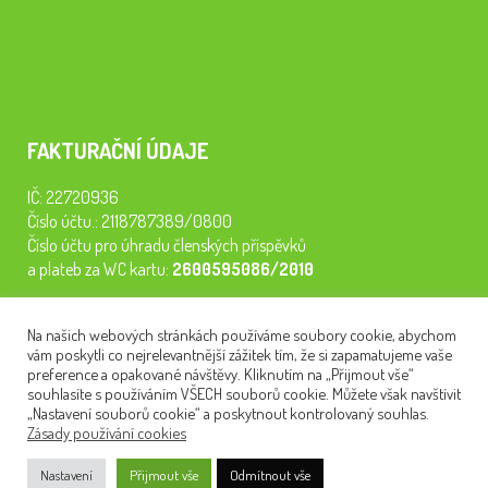
FAKTURAČNÍ ÚDAJE
IČ: 22720936
Číslo účtu.: 2118787389/0800
Číslo účtu pro úhradu členských příspěvků
a plateb za WC kartu:
2600595086/2010
Staňte se členem našeho spolku. Za
200 Kč/rok
získáte vstup na
Na našich webových stránkách používáme soubory cookie, abychom
semináře, konferenci, plavbu na lodi a WC kartu. Z peněz
vám poskytli co nejrelevantnější zážitek tím, že si zapamatujeme vaše
tiskneme odborné publikace pro pacienty.
preference a opakované návštěvy. Kliknutím na „Přijmout vše“
souhlasíte s používáním VŠECH souborů cookie. Můžete však navštívit
„Nastavení souborů cookie“ a poskytnout kontrolovaný souhlas.
Zásady používání cookies
NEWSLETTER
Nastavení
Přijmout vše
Odmítnout vše