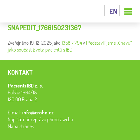
EN
SNAPEDIT_1766150231367
Zveřejněno
19. 12. 2025
jako
1358 × 794
v
Představili jsme „únavu“
jako součást života pacientů s IBD
KONTAKT
Pacienti IBD z. s.
Polská 1664/15
120 00 Praha 2
E-mail:
info@crohn.cz
Napište nám zprávu přímo z webu
Mapa stránek