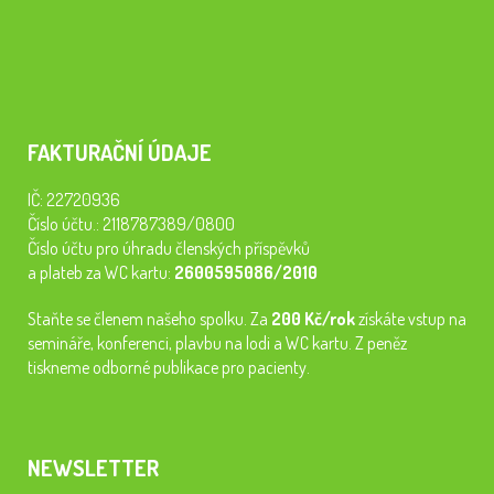
FAKTURAČNÍ ÚDAJE
IČ: 22720936
Číslo účtu.: 2118787389/0800
Číslo účtu pro úhradu členských příspěvků
a plateb za WC kartu:
2600595086/2010
Staňte se členem našeho spolku. Za
200 Kč/rok
získáte vstup na
semináře, konferenci, plavbu na lodi a WC kartu. Z peněz
tiskneme odborné publikace pro pacienty.
NEWSLETTER