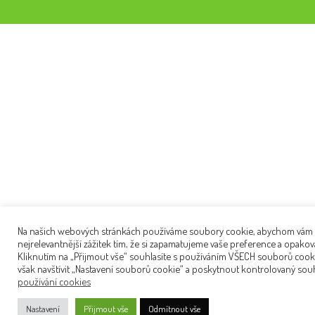
Na našich webových stránkách používáme soubory cookie, abychom vám p
nejrelevantnější zážitek tím, že si zapamatujeme vaše preference a opakov
Kliknutím na „Přijmout vše“ souhlasíte s používáním VŠECH souborů cook
však navštívit „Nastavení souborů cookie“ a poskytnout kontrolovaný sou
používání cookies
Nastavení
Přijmout vše
Odmítnout vše