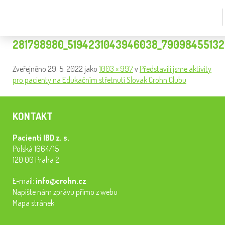
281798980_5194231043946038_79098455132
Zveřejněno
29. 5. 2022
jako
1003 × 997
v
Představili jsme aktivity
pro pacienty na Edukačním střetnutí Slovak Crohn Clubu
KONTAKT
Pacienti IBD z. s.
Polská 1664/15
120 00 Praha 2
E-mail:
info@crohn.cz
Napište nám zprávu přímo z webu
Mapa stránek