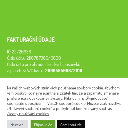
FAKTURAČNÍ ÚDAJE
IČ: 22720936
Číslo účtu.: 2118787389/0800
Číslo účtu pro úhradu členských příspěvků
a plateb za WC kartu:
2600595086/2010
Staňte se členem našeho spolku. Za
200 Kč/rok
získáte vstup na
Na našich webových stránkách používáme soubory cookie, abychom
semináře, konferenci, plavbu na lodi a WC kartu. Z peněz
vám poskytli co nejrelevantnější zážitek tím, že si zapamatujeme vaše
tiskneme odborné publikace pro pacienty.
preference a opakované návštěvy. Kliknutím na „Přijmout vše“
souhlasíte s používáním VŠECH souborů cookie. Můžete však navštívit
„Nastavení souborů cookie“ a poskytnout kontrolovaný souhlas.
Zásady používání cookies
NEWSLETTER
Nastavení
Přijmout vše
Odmítnout vše