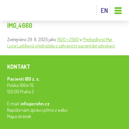
EN
IMG_4660
Zveřejněno
29. 8. 2025
jako
1920 × 2560
v
Předsedkyně Mgr.
Lucie Laštíková přednášela o zahraniční pacientské advokacii
KONTAKT
Pacienti IBD z. s.
Polská 1664/15
120 00 Praha 2
E-mail:
info@crohn.cz
Napište nám zprávu přímo z webu
Mapa stránek