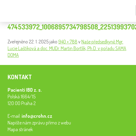
474533972_1006895734798508_2251399370
Zveřejněno
22. 1. 2025
jako
940 × 788
v
Naše předsedkyně Mgr.
Lucie Laštíková a doc. MUDr. Martin Bortlík, Ph.D. v pořadu SAMA
DOMA
KONTAKT
Pacienti IBD z. s.
Polská 1664/15
120 00 Praha 2
E-mail:
info@crohn.cz
Napište nám zprávu přímo z webu
Mapa stránek