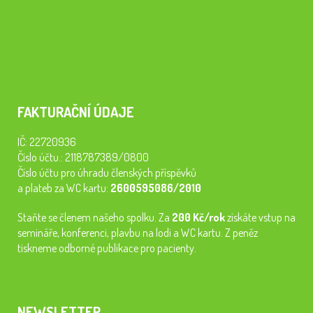
FAKTURAČNÍ ÚDAJE
IČ: 22720936
Číslo účtu.: 2118787389/0800
Číslo účtu pro úhradu členských příspěvků
a plateb za WC kartu:
2600595086/2010
Staňte se členem našeho spolku. Za
200 Kč/rok
získáte vstup na
semináře, konferenci, plavbu na lodi a WC kartu. Z peněz
tiskneme odborné publikace pro pacienty.
NEWSLETTER