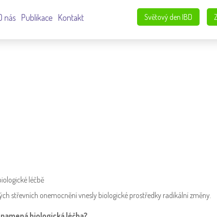
O nás
Publikace
Kontakt
Světový den IBD
biologické léčbě
vých střevních onemocnění vnesly biologické prostředky radikální změny.
znamená biologická léčba?