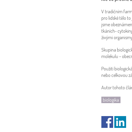
V tradičním farm
pro lidské tělo t
jsme obeznámeni
tkáních- cytokin
živými organismy,
Skupina biologic
molekulu – obecn
Použití biologic
nebo celkovou z
Autor tohoto člán
biologika