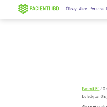
Články
Akce
Poradna
O BIOLOGICKÉ LÉČBĚ
Pacienti IBD
/
O 
Do léčby zánětli
Ale co přesně 