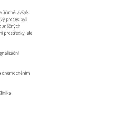
e účinné, avšak
vý proces, byli
 buněčných
i prostředky, ale
gnalizační
ným onemocněním
linika