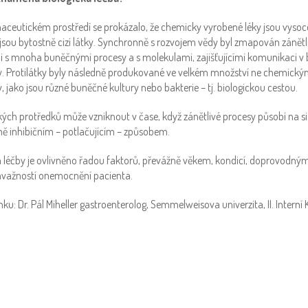
aceutickém prostředí se prokázalo, že chemicky vyrobené léky jsou vysoc
o jsou bytostně cizí látky. Synchronně s rozvojem vědy byl zmapován zánětli
 s mnoha buněčnými procesy a s molekulami, zajišťujícími komunikaci v
y. Protilátky byly následně produkované ve velkém množství ne chemickým
 jako jsou různé buněčné kultury nebo bakterie – tj. biologickou cestou.
kých protředků může vzniknout v čase, když zánětlivé procesy působí na si
ě inhibičním – potlačujícím – způsobem.
ká léčby je ovlivněno řadou faktorů, převážně věkem, kondicí, doprovod
ávažností onemocnění pacienta.
ku: Dr. Pál Miheller gastroenterolog, Semmelweisova univerzita, II. Interní K