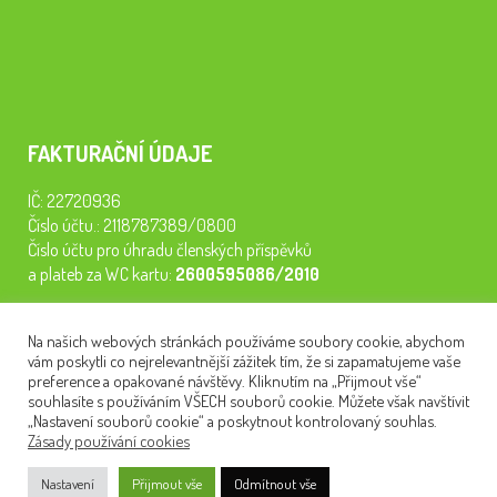
FAKTURAČNÍ ÚDAJE
IČ: 22720936
Číslo účtu.: 2118787389/0800
Číslo účtu pro úhradu členských příspěvků
a plateb za WC kartu:
2600595086/2010
Staňte se členem našeho spolku. Za
200 Kč/rok
získáte vstup na
Na našich webových stránkách používáme soubory cookie, abychom
semináře, konferenci, plavbu na lodi a WC kartu. Z peněz
vám poskytli co nejrelevantnější zážitek tím, že si zapamatujeme vaše
tiskneme odborné publikace pro pacienty.
preference a opakované návštěvy. Kliknutím na „Přijmout vše“
souhlasíte s používáním VŠECH souborů cookie. Můžete však navštívit
„Nastavení souborů cookie“ a poskytnout kontrolovaný souhlas.
Zásady používání cookies
NEWSLETTER
Nastavení
Přijmout vše
Odmítnout vše