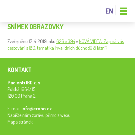
EN
SNÍMEK OBRAZOVKY
Zveřejněno
17. 4. 2019
jako
626 × 394
v
NOVÁ VIDEA: Zajímá vás
cestování s IBD, tematika invalidních důchodů či lázní?
KONTAKT
Pacienti IBD z. s.
Polská 1664/15
120 00 Praha 2
E-mail:
info@crohn.cz
Napište nám zprávu přímo z webu
Mapa stránek