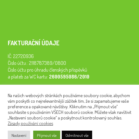
FAKTURAČNÍ ÚDAJE
IČ: 22720936
Číslo účtu.: 2118787389/0800
Číslo účtu pro úhradu členských příspěvků
a plateb za WC kartu:
2600595086/2010
Staňte se členem našeho spolku. Za
200 Kč/rok
získáte vstup na
Na našich webových stránkách používáme soubory cookie, abychom
semináře, konferenci, plavbu na lodi a WC kartu. Z peněz
vám poskytli co nejrelevantnější zážitek tím, že si zapamatujeme vaše
tiskneme odborné publikace pro pacienty.
preference a opakované návštěvy. Kliknutím na „Přijmout vše“
souhlasíte s používáním VŠECH souborů cookie. Můžete však navštívit
„Nastavení souborů cookie“ a poskytnout kontrolovaný souhlas.
Zásady používání cookies
NEWSLETTER
Nastavení
Přijmout vše
Odmítnout vše