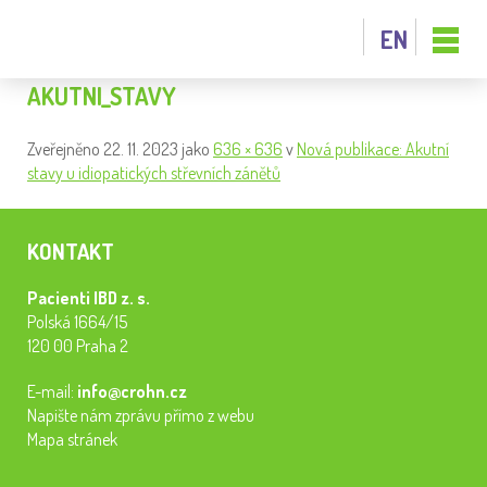
EN
AKUTNI_STAVY
Zveřejněno
22. 11. 2023
jako
636 × 636
v
Nová publikace: Akutní
stavy u idiopatických střevních zánětů
KONTAKT
Pacienti IBD z. s.
Polská 1664/15
120 00 Praha 2
E-mail:
info@crohn.cz
Napište nám zprávu přímo z webu
Mapa stránek