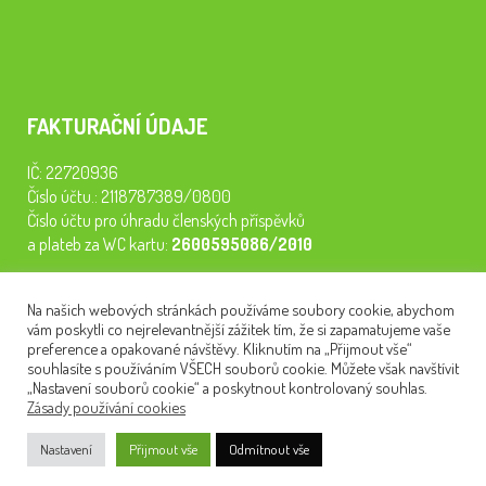
FAKTURAČNÍ ÚDAJE
IČ: 22720936
Číslo účtu.: 2118787389/0800
Číslo účtu pro úhradu členských příspěvků
a plateb za WC kartu:
2600595086/2010
Staňte se členem našeho spolku. Za
200 Kč/rok
získáte vstup na
Na našich webových stránkách používáme soubory cookie, abychom
semináře, konferenci, plavbu na lodi a WC kartu. Z peněz
vám poskytli co nejrelevantnější zážitek tím, že si zapamatujeme vaše
tiskneme odborné publikace pro pacienty.
preference a opakované návštěvy. Kliknutím na „Přijmout vše“
souhlasíte s používáním VŠECH souborů cookie. Můžete však navštívit
„Nastavení souborů cookie“ a poskytnout kontrolovaný souhlas.
Zásady používání cookies
NEWSLETTER
Nastavení
Přijmout vše
Odmítnout vše