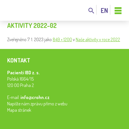
EN
AKTIVITY 2022-02
Zveřejněno
7. 1. 2023
jako
849 × 1200
v
Naše aktivity v roce 2022
KONTAKT
Pacienti IBD z. s.
Polská 1664/15
120 00 Praha 2
E-mail:
info@crohn.cz
Napište nám zprávu přímo z webu
Mapa stránek