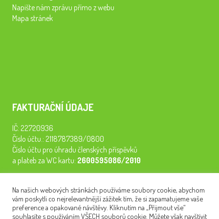
Napište nám zprávu přímo z webu
Mapa stránek
FAKTURAČNÍ ÚDAJE
IČ: 22720936
Číslo účtu.: 2118787389/0800
Číslo účtu pro úhradu členských příspěvků
a plateb za WC kartu:
2600595086/2010
Staňte se členem našeho spolku. Za
200 Kč/rok
získáte vstup na
Na našich webových stránkách používáme soubory cookie, abychom
semináře, konferenci, plavbu na lodi a WC kartu. Z peněz
vám poskytli co nejrelevantnější zážitek tím, že si zapamatujeme vaše
tiskneme odborné publikace pro pacienty.
preference a opakované návštěvy. Kliknutím na „Přijmout vše“
souhlasíte s používáním VŠECH souborů cookie. Můžete však navštívit