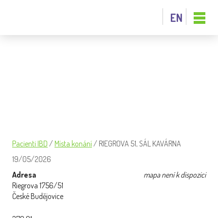
EN
RIEGROVA 51, SÁL KAVÁRNA
Pacienti IBD
/
Místa konání
/
RIEGROVA 51, SÁL KAVÁRNA
19/05/2026
Adresa
mapa není k dispozici
Riegrova 1756/51
České Budějovice