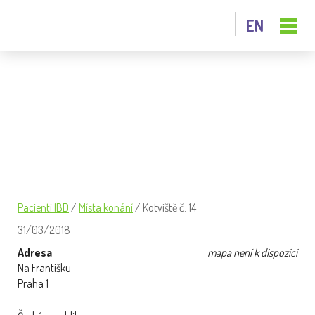
EN
KOTVIŠTĚ Č. 14
Pacienti IBD
/
Místa konání
/
Kotviště č. 14
31/03/2018
Adresa
mapa není k dispozici
Na Františku
Praha 1