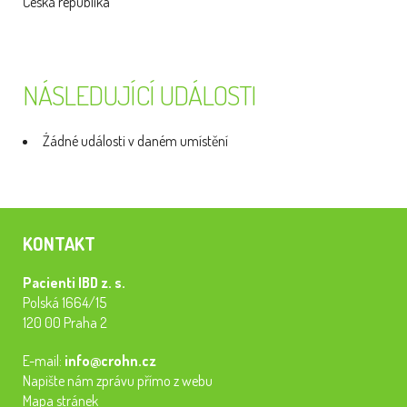
Česká republika
NÁSLEDUJÍCÍ UDÁLOSTI
Źádné události v daném umístění
KONTAKT
Pacienti IBD z. s.
Polská 1664/15
120 00 Praha 2
E-mail:
info@crohn.cz
Napište nám zprávu přímo z webu
Mapa stránek