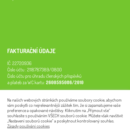
FAKTURAČNÍ ÚDAJE
IČ: 22720936
Číslo účtu.: 2118787389/0800
Číslo účtu pro úhradu členských příspěvků
a plateb za WC kartu:
2600595086/2010
Staňte se členem našeho spolku. Za
200 Kč/rok
získáte vstup na
Na našich webových stránkách používáme soubory cookie, abychom
semináře, konferenci, plavbu na lodi a WC kartu. Z peněz
vám poskytli co nejrelevantnější zážitek tím, že si zapamatujeme vaše
tiskneme odborné publikace pro pacienty.
preference a opakované návštěvy. Kliknutím na „Přijmout vše“
souhlasíte s používáním VŠECH souborů cookie. Můžete však navštívit
„Nastavení souborů cookie“ a poskytnout kontrolovaný souhlas.
Zásady používání cookies