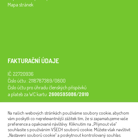
Mapa stránek
FAKTURAČNÍ ÚDAJE
IČ: 22720936
Číslo účtu.: 2118787389/0800
Číslo účtu pro úhradu členských příspěvků
a plateb za WC kartu:
2600595086/2010
Staňte se členem našeho spolku. Za
200 Kč/rok
získáte vstup na
Na našich webových stránkách používáme soubory cookie, abychom
semináře, konferenci, plavbu na lodi a WC kartu. Z peněz
vám poskytli co nejrelevantnější zážitek tím, že si zapamatujeme vaše
tiskneme odborné publikace pro pacienty.
preference a opakované návštěvy. Kliknutím na „Přijmout vše“
souhlasíte s používáním VŠECH souborů cookie. Můžete však navštívit
„Nastavení souborů cookie“ a poskytnout kontrolovaný souhlas.