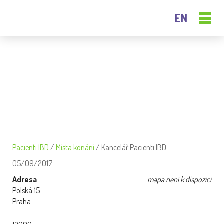
EN
KANCELÁŘ PACIENTI IBD
Pacienti IBD
/
Místa konání
/
Kancelář Pacienti IBD
05/09/2017
Adresa
mapa není k dispozici
Polská 15
Praha