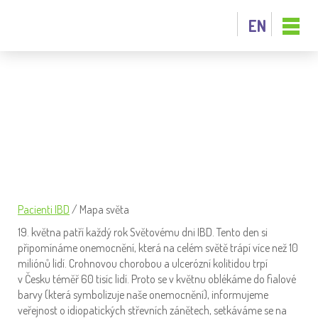
EN
MAPA SVĚTA
Pacienti IBD
/
Mapa světa
19. května patří každý rok Světovému dni IBD. Tento den si
připomínáme onemocnění, která na celém světě trápí více než 10
miliónů lidí. Crohnovou chorobou a ulcerózní kolitidou trpí
v Česku téměř 60 tisíc lidí. Proto se v květnu oblékáme do fialové
barvy (která symbolizuje naše onemocnění), informujeme
veřejnost o idiopatických střevních zánětech, setkáváme se na