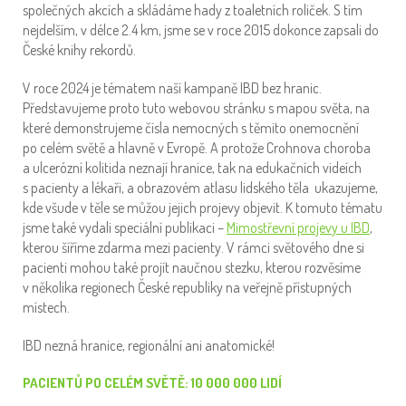
společných akcích a skládáme hady z toaletních roliček. S tím
nejdelším, v délce 2.4 km, jsme se v roce 2015 dokonce zapsali do
České knihy rekordů.
V roce 2024 je tématem naší kampaně IBD bez hranic.
Představujeme proto tuto webovou stránku s mapou světa, na
které demonstrujeme čísla nemocných s těmito onemocnění
po celém světě a hlavně v Evropě. A protože Crohnova choroba
a ulcerózní kolitida neznají hranice, tak na edukačních videích
s pacienty a lékaři, a obrazovém atlasu lidského těla ukazujeme,
kde všude v těle se můžou jejich projevy objevit. K tomuto tématu
jsme také vydali speciální publikaci –
Mimostřevní projevy u IBD
,
kterou šíříme zdarma mezi pacienty. V rámci světového dne si
pacienti mohou také projít naučnou stezku, kterou rozvěsíme
v několika regionech České republiky na veřejně přístupných
místech.
IBD nezná hranice, regionální ani anatomické!
PACIENTŮ PO CELÉM SVĚTĚ: 10 000 000 LIDÍ