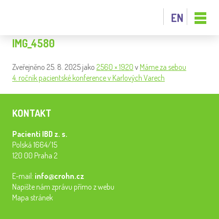
EN
IMG_4580
Zveřejněno
25. 8. 2025
jako
2560 × 1920
v
Máme za sebou
4. ročník pacientské konference v Karlových Varech
KONTAKT
Pacienti IBD z. s.
Polská 1664/15
120 00 Praha 2
E-mail:
info@crohn.cz
Napište nám zprávu přímo z webu
Mapa stránek