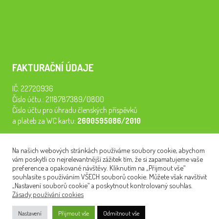
FAKTURAČNÍ ÚDAJE
IČ: 22720936
Číslo účtu.: 2118787389/0800
Číslo účtu pro úhradu členských příspěvků
a plateb za WC kartu:
2600595086/2010
Staňte se členem našeho spolku. Za
200 Kč/rok
získáte vstup na
Na našich webových stránkách používáme soubory cookie, abychom
semináře, konferenci, plavbu na lodi a WC kartu. Z peněz
vám poskytli co nejrelevantnější zážitek tím, že si zapamatujeme vaše
tiskneme odborné publikace pro pacienty.
preference a opakované návštěvy. Kliknutím na „Přijmout vše“
souhlasíte s používáním VŠECH souborů cookie. Můžete však navštívit
„Nastavení souborů cookie“ a poskytnout kontrolovaný souhlas.
Zásady používání cookies
NEWSLETTER
Nastavení
Přijmout vše
Odmítnout vše