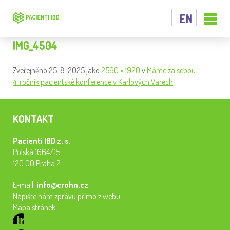
EN
IMG_4504
Zveřejněno
25. 8. 2025
jako
2560 × 1920
v
Máme za sebou
4. ročník pacientské konference v Karlových Varech
KONTAKT
Pacienti IBD z. s.
Polská 1664/15
120 00 Praha 2
E-mail:
info@crohn.cz
Napište nám zprávu přímo z webu
Mapa stránek