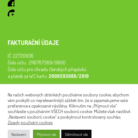
FAKTURAČNÍ ÚDAJE
IČ: 22720936
Číslo účtu.: 2118787389/0800
Číslo účtu pro úhradu členských příspěvků
a plateb za WC kartu:
2600595086/2010
Staňte se členem našeho spolku. Za
200 Kč/rok
získáte vstup na
Na našich webových stránkách používáme soubory cookie, abychom
semináře, konferenci, plavbu na lodi a WC kartu. Z peněz
vám poskytli co nejrelevantnější zážitek tím, že si zapamatujeme vaše
tiskneme odborné publikace pro pacienty.
preference a opakované návštěvy. Kliknutím na „Přijmout vše“
souhlasíte s používáním VŠECH souborů cookie. Můžete však navštívit
„Nastavení souborů cookie“ a poskytnout kontrolovaný souhlas.
Zásady používání cookies
NEWSLETTER
Nastavení
Přijmout vše
Odmítnout vše