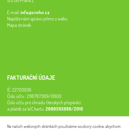
120 00 Praha 2
E-mail:
info@crohn.cz
Napište nám zprávu přímo z webu
Mapa stránek
FAKTURAČNÍ ÚDAJE
IČ: 22720936
Číslo účtu.: 2118787389/0800
Číslo účtu pro úhradu členských příspěvků
a plateb za WC kartu:
2600595086/2010
Staňte se členem našeho spolku. Za
200 Kč/rok
získáte vstup na
Na našich webových stránkách používáme soubory cookie, abychom
semináře, konferenci, plavbu na lodi a WC kartu. Z peněz