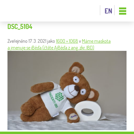
EN
DSC_5104
Zveřejněno
17. 3. 2021
jako
1600 × 1068
v
Máme maskota
a jmenuje se iBéďa (čtěte AjBéďa z ang. zkr. IBD)