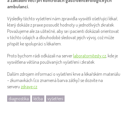
a základní věcí při kontrolách gastroenterologických
ambulancí.
Výsledky těchto vyšetření nám zpravidla vysvětlí ošetřující lékař,
který dokáže z praxe posoudit hodnoty u jednotlivých zkratek.
Považujeme ale za užitečné, aby se i pacienti dokázali orientovat
v těchto údajích a dlouhodobě sledovat jejich vývoj, což může
přispět ke spolupráci s lékařem.
Proto bychom rádi odkázali na server
laboratornitesty.cz
, kde je
vysvětlena většina používaných vyšetření i zkratek.
Dalším zdrojem informací o vyšetření krve a lékařském materiálu
– zkumavkách (co znamená barva zátky) se dozvíte na
serveru
zdrave.cz
.
diagnostika
léčba
vyšetření