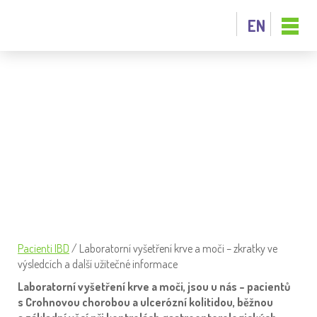
EN
LABORATORNÍ VYŠETŘENÍ KRVE
A MOČI – ZKRATKY VE VÝSLEDCÍCH
A DALŠÍ UŽITEČNÉ INFORMACE
Pacienti IBD
/
Laboratorní vyšetření krve a moči – zkratky ve
výsledcích a další užitečné informace
Laboratorní vyšetření krve a moči, jsou u nás – pacientů
s Crohnovou chorobou a ulcerózní kolitidou, běžnou