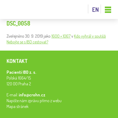
EN
DSC_0058
Zveřejněno
30. 9. 2019
jako
1600 × 1067
v
Kdo vyhrál v soutěži
Nebojte se s IBD cestovat?
KONTAKT
Pacienti IBD z. s.
Polská 1664/15
120 00 Praha 2
E-mail:
info@crohn.cz
Napište nám zprávu přímo z webu
Mapa stránek