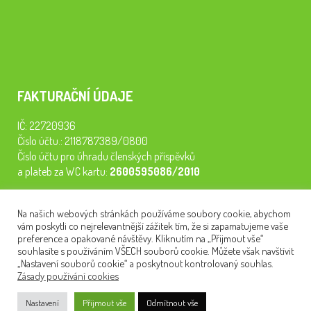
FAKTURAČNÍ ÚDAJE
IČ: 22720936
Číslo účtu.: 2118787389/0800
Číslo účtu pro úhradu členských příspěvků
a plateb za WC kartu:
2600595086/2010
Staňte se členem našeho spolku. Za
200 Kč/rok
získáte vstup na
Na našich webových stránkách používáme soubory cookie, abychom
semináře, konferenci, plavbu na lodi a WC kartu. Z peněz
vám poskytli co nejrelevantnější zážitek tím, že si zapamatujeme vaše
tiskneme odborné publikace pro pacienty.
preference a opakované návštěvy. Kliknutím na „Přijmout vše“
souhlasíte s používáním VŠECH souborů cookie. Můžete však navštívit
„Nastavení souborů cookie“ a poskytnout kontrolovaný souhlas.
Zásady používání cookies
NEWSLETTER
Nastavení
Přijmout vše
Odmítnout vše