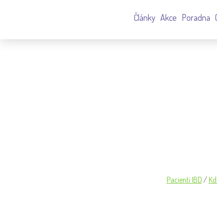
Články
Akce
Poradna
VZ_2020_S_PODPISY
Pacienti IBD
/
Kd