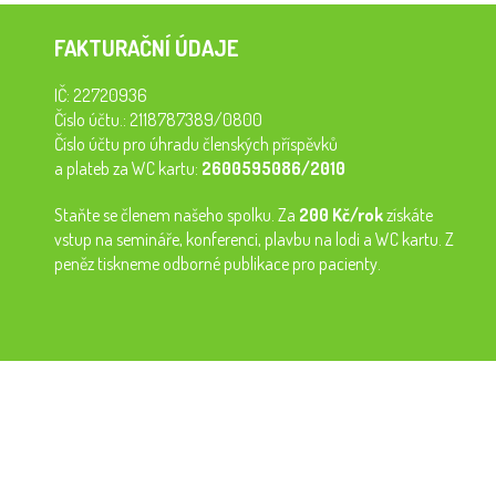
FAKTURAČNÍ ÚDAJE
IČ: 22720936
Číslo účtu.: 2118787389/0800
Číslo účtu pro úhradu členských příspěvků
a plateb za WC kartu:
2600595086/2010
Staňte se členem našeho spolku. Za
200 Kč/rok
získáte
vstup na semináře, konferenci, plavbu na lodi a WC kartu. Z
peněz tiskneme odborné publikace pro pacienty.