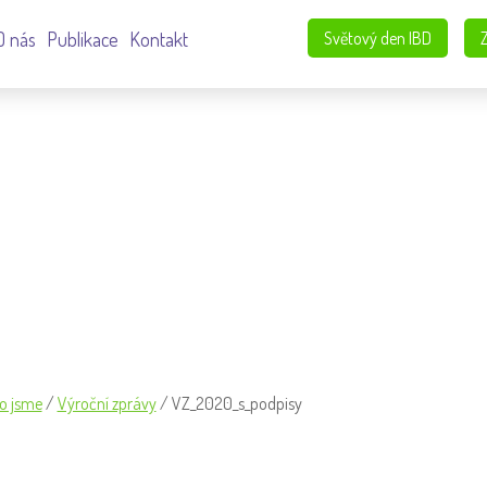
O nás
Publikace
Kontakt
Světový den IBD
o jsme
/
Výroční zprávy
/
VZ_2020_s_podpisy