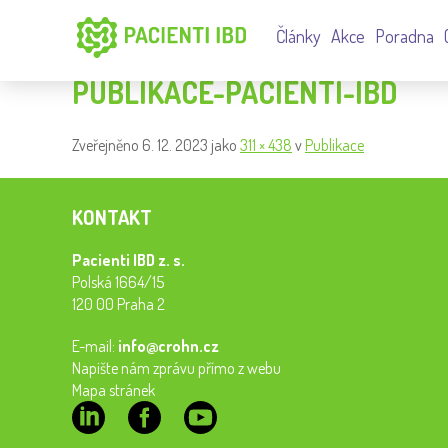
Články
Akce
Poradna
PUBLIKACE-PACIENTI-IBD
Zveřejněno
6. 12. 2023
jako
311 × 438
v
Publikace
KONTAKT
Pacienti IBD z. s.
Polská 1664/15
120 00 Praha 2
E-mail:
info@crohn.cz
Napište nám zprávu přímo z webu
Mapa stránek