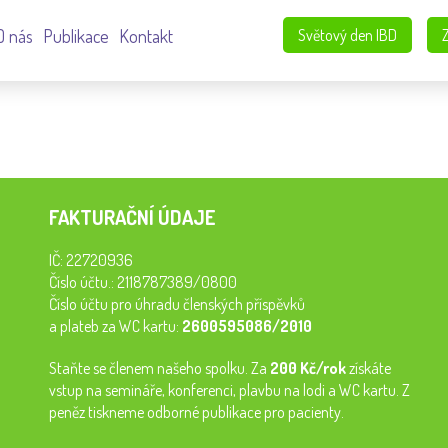
O nás
Publikace
Kontakt
Světový den IBD
FAKTURAČNÍ ÚDAJE
IČ: 22720936
Číslo účtu.: 2118787389/0800
Číslo účtu pro úhradu členských příspěvků
a plateb za WC kartu:
2600595086/2010
Staňte se členem našeho spolku. Za
200 Kč/rok
získáte
vstup na semináře, konferenci, plavbu na lodi a WC kartu. Z
peněz tiskneme odborné publikace pro pacienty.