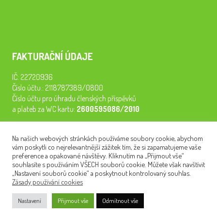
FAKTURAČNÍ ÚDAJE
IČ: 22720936
Číslo účtu.: 2118787389/0800
Číslo účtu pro úhradu členských příspěvků
a plateb za WC kartu:
2600595086/2010
Staňte se členem našeho spolku. Za
200 Kč/rok
získáte vstup na
Na našich webových stránkách používáme soubory cookie, abychom
semináře, konferenci, plavbu na lodi a WC kartu. Z peněz
vám poskytli co nejrelevantnější zážitek tím, že si zapamatujeme vaše
tiskneme odborné publikace pro pacienty.
preference a opakované návštěvy. Kliknutím na „Přijmout vše“
souhlasíte s používáním VŠECH souborů cookie. Můžete však navštívit
„Nastavení souborů cookie“ a poskytnout kontrolovaný souhlas.
Zásady používání cookies
NEWSLETTER
Nastavení
Přijmout vše
Odmítnout vše