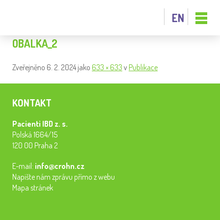
EN
OBALKA_2
Zveřejněno
6. 2. 2024
jako
633 × 633
v
Publikace
KONTAKT
Pacienti IBD z. s.
Polská 1664/15
120 00 Praha 2
E-mail:
info@crohn.cz
Napište nám zprávu přímo z webu
Mapa stránek