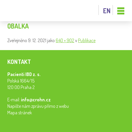
EN
OBALKA
Zveřejněno
9. 12. 2021
jako
640 × 902
v
Publikace
KONTAKT
Pacienti IBD z. s.
Polská 1664/15
120 00 Praha 2
E-mail:
info@crohn.cz
Napište nám zprávu přímo z webu
Mapa stránek