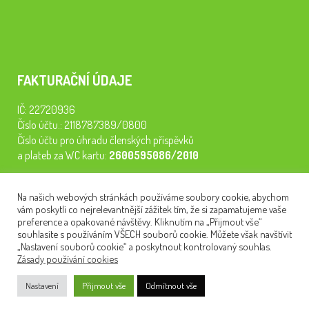
FAKTURAČNÍ ÚDAJE
IČ: 22720936
Číslo účtu.: 2118787389/0800
Číslo účtu pro úhradu členských příspěvků
a plateb za WC kartu:
2600595086/2010
Staňte se členem našeho spolku. Za
200 Kč/rok
získáte vstup na
Na našich webových stránkách používáme soubory cookie, abychom
semináře, konferenci, plavbu na lodi a WC kartu. Z peněz
vám poskytli co nejrelevantnější zážitek tím, že si zapamatujeme vaše
tiskneme odborné publikace pro pacienty.
preference a opakované návštěvy. Kliknutím na „Přijmout vše“
souhlasíte s používáním VŠECH souborů cookie. Můžete však navštívit
„Nastavení souborů cookie“ a poskytnout kontrolovaný souhlas.
Zásady používání cookies
NEWSLETTER
Nastavení
Přijmout vše
Odmítnout vše