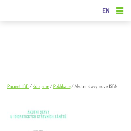
EN
AKUTNÍ_STAVY_NOVE_ISBN
Pacienti IBD
/
Kdo jsme
/
Publikace
/
Akutní_stavy_nove_ISBN