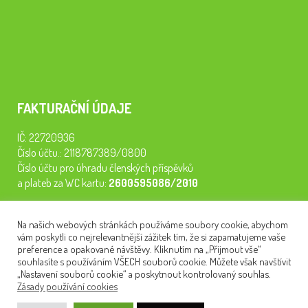
FAKTURAČNÍ ÚDAJE
IČ: 22720936
Číslo účtu.: 2118787389/0800
Číslo účtu pro úhradu členských příspěvků
a plateb za WC kartu:
2600595086/2010
Staňte se členem našeho spolku. Za
200 Kč/rok
získáte vstup na
Na našich webových stránkách používáme soubory cookie, abychom
semináře, konferenci, plavbu na lodi a WC kartu. Z peněz
vám poskytli co nejrelevantnější zážitek tím, že si zapamatujeme vaše
tiskneme odborné publikace pro pacienty.
preference a opakované návštěvy. Kliknutím na „Přijmout vše“
souhlasíte s používáním VŠECH souborů cookie. Můžete však navštívit
„Nastavení souborů cookie“ a poskytnout kontrolovaný souhlas.
Zásady používání cookies
NEWSLETTER