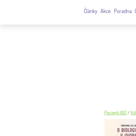
Články
Akce
Poradna
05435_23527 BROŽURA IDS_
Pacienti IBD
/
Kd