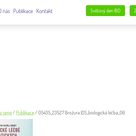
O nás
Publikace
Kontakt
Světový den IBD
BIOLOGICKÁ LÉČBA_06
o jsme
/
Publikace
/
05435_23527 Brožura IDS_biologická léčba_06