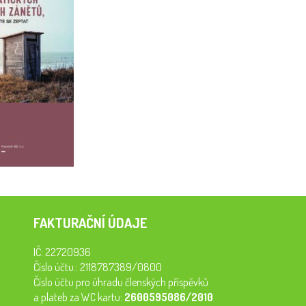
FAKTURAČNÍ ÚDAJE
IČ: 22720936
Číslo účtu.: 2118787389/0800
Číslo účtu pro úhradu členských příspěvků
a plateb za WC kartu:
2600595086/2010