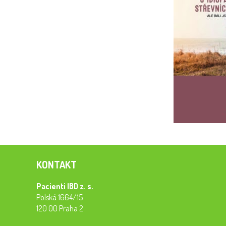
KONTAKT
Pacienti IBD z. s.
Polská 1664/15
120 00 Praha 2