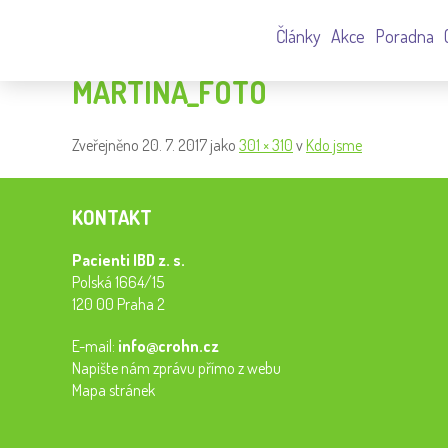
Články
Akce
Poradna
MARTINA_FOTO
Zveřejněno
20. 7. 2017
jako
301 × 310
v
Kdo jsme
KONTAKT
Pacienti IBD z. s.
Polská 1664/15
120 00 Praha 2
E-mail:
info@crohn.cz
Napište nám zprávu přímo z webu
Mapa stránek