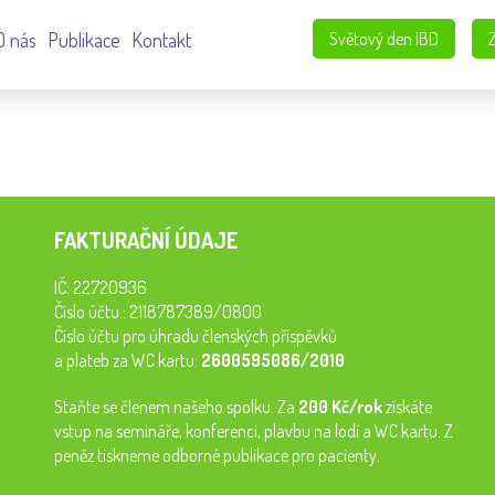
O nás
Publikace
Kontakt
Světový den IBD
FAKTURAČNÍ ÚDAJE
IČ: 22720936
Číslo účtu.: 2118787389/0800
Číslo účtu pro úhradu členských příspěvků
a plateb za WC kartu:
2600595086/2010
Staňte se členem našeho spolku. Za
200 Kč/rok
získáte
vstup na semináře, konferenci, plavbu na lodi a WC kartu. Z
peněz tiskneme odborné publikace pro pacienty.