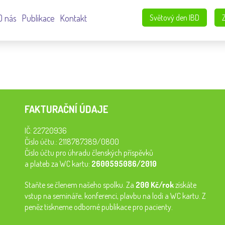
O nás
Publikace
Kontakt
Světový den IBD
FAKTURAČNÍ ÚDAJE
IČ: 22720936
Číslo účtu.: 2118787389/0800
Číslo účtu pro úhradu členských příspěvků
a plateb za WC kartu:
2600595086/2010
Staňte se členem našeho spolku. Za
200 Kč/rok
získáte
vstup na semináře, konferenci, plavbu na lodi a WC kartu. Z
peněz tiskneme odborné publikace pro pacienty.