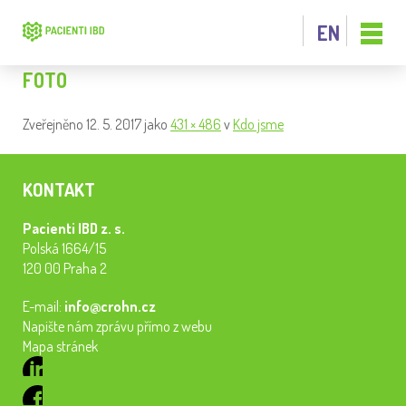
EN
FOTO
Zveřejněno
12. 5. 2017
jako
431 × 486
v
Kdo jsme
KONTAKT
Pacienti IBD z. s.
Polská 1664/15
120 00 Praha 2
E-mail:
info@crohn.cz
Napište nám zprávu přímo z webu
Mapa stránek