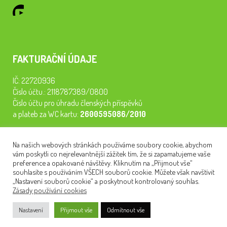
FAKTURAČNÍ ÚDAJE
IČ: 22720936
Číslo účtu.: 2118787389/0800
Číslo účtu pro úhradu členských příspěvků
a plateb za WC kartu:
2600595086/2010
Staňte se členem našeho spolku. Za
200 Kč/rok
získáte vstup na
Na našich webových stránkách používáme soubory cookie, abychom
semináře, konferenci, plavbu na lodi a WC kartu. Z peněz
vám poskytli co nejrelevantnější zážitek tím, že si zapamatujeme vaše
tiskneme odborné publikace pro pacienty.
preference a opakované návštěvy. Kliknutím na „Přijmout vše“
souhlasíte s používáním VŠECH souborů cookie. Můžete však navštívit
„Nastavení souborů cookie“ a poskytnout kontrolovaný souhlas.
Zásady používání cookies
NEWSLETTER
Nastavení
Přijmout vše
Odmítnout vše