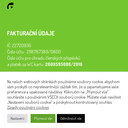
FAKTURAČNÍ ÚDAJE
IČ: 22720936
Číslo účtu.: 2118787389/0800
Číslo účtu pro úhradu členských příspěvků
a plateb za WC kartu:
2600595086/2010
Staňte se členem našeho spolku. Za
200 Kč/rok
získáte vstup na
Na našich webových stránkách používáme soubory cookie, abychom
semináře, konferenci, plavbu na lodi a WC kartu. Z peněz
vám poskytli co nejrelevantnější zážitek tím, že si zapamatujeme vaše
tiskneme odborné publikace pro pacienty.
preference a opakované návštěvy. Kliknutím na „Přijmout vše“
souhlasíte s používáním VŠECH souborů cookie. Můžete však navštívit
„Nastavení souborů cookie“ a poskytnout kontrolovaný souhlas.
Zásady používání cookies
NEWSLETTER
Nastavení
Přijmout vše
Odmítnout vše