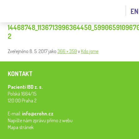
EN
14468748_1136713996364450_599065910967
2
Zveřejněno
8. 5. 2017
jako
366 × 359
v
Kdo jsme
KONTAKT
Pacienti IBD z. s.
Polská 1664/15
120 00 Praha 2
E-mail:
info@crohn.cz
Napište nám zprávu přímo z webu
Mapa stránek