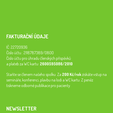
FAKTURAČNÍ ÚDAJE
IČ: 22720936
Číslo účtu.: 2118787389/0800
Číslo účtu pro úhradu členských příspěvků
a plateb za WC kartu:
2600595086/2010
Staňte se členem našeho spolku. Za
200 Kč/rok
získáte vstup na
semináře, konferenci, plavbu na lodi a WC kartu. Z peněz
tiskneme odborné publikace pro pacienty.
NEWSLETTER