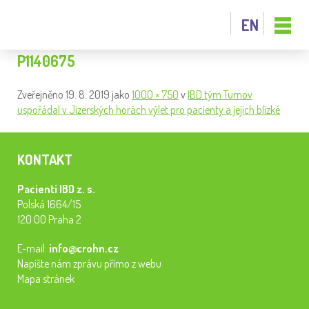
EN
P1140675
Zveřejněno
19. 8. 2019
jako
1000 × 750
v
IBD tým Turnov
uspořádal v Jizerských horách výlet pro pacienty a jejich blízké
KONTAKT
Pacienti IBD z. s.
Polská 1664/15
120 00 Praha 2
E-mail:
info@crohn.cz
Napište nám zprávu přímo z webu
Mapa stránek