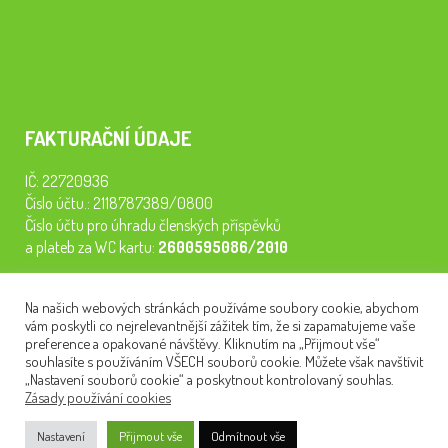
FAKTURAČNÍ ÚDAJE
IČ: 22720936
Číslo účtu.: 2118787389/0800
Číslo účtu pro úhradu členských příspěvků
a plateb za WC kartu:
2600595086/2010
Staňte se členem našeho spolku. Za
200 Kč/rok
získáte vstup na
Na našich webových stránkách používáme soubory cookie, abychom
semináře, konferenci, plavbu na lodi a WC kartu. Z peněz
vám poskytli co nejrelevantnější zážitek tím, že si zapamatujeme vaše
tiskneme odborné publikace pro pacienty.
preference a opakované návštěvy. Kliknutím na „Přijmout vše“
souhlasíte s používáním VŠECH souborů cookie. Můžete však navštívit
„Nastavení souborů cookie“ a poskytnout kontrolovaný souhlas.
Zásady používání cookies
NEWSLETTER
Nastavení
Přijmout vše
Odmítnout vše