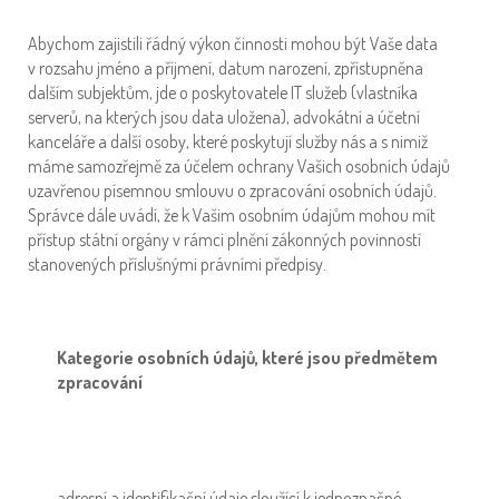
Abychom zajistili řádný výkon činnosti mohou být Vaše data
v rozsahu jméno a příjmení, datum narození, zpřístupněna
dalším subjektům, jde o poskytovatele IT služeb (vlastníka
serverů, na kterých jsou data uložena), advokátní a účetní
kanceláře a další osoby, které poskytují služby nás a s nimiž
máme samozřejmě za účelem ochrany Vašich osobních údajů
uzavřenou písemnou smlouvu o zpracování osobních údajů.
Správce dále uvádí, že k Vašim osobním údajům mohou mít
přístup státní orgány v rámci plnění zákonných povinností
stanovených příslušnými právními předpisy.
Kategorie osobních údajů, které jsou předmětem
zpracování
adresní a identifikační údaje sloužící k jednoznačné