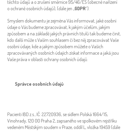
těchto údajů a o zrušení směrnice 95/46/ES (obecné nařízení
o ochraně osobních údajů), (dále jen „
GDPR
“).
Smyslem dokumentu je zejména Vás informovat, jaké osobní
údaje o Vás budeme zpracovávat, k jakým účelům, jakým
způsobem a na základě jakých právních titulů tak budeme činit,
kdo další může s Vaším souhlasem či bez něj zpracovávat Vaše
osobní údaje, kde a jakým způsobem můžete o Vašich
zpracovávaných osobních údajích získat informace a jaká jsou
Vaše práva v oblasti ochrany osobních údajů.
Správce osobních údajů
Pacienti IBD z.s., IČ: 22720936, se sídlem Polská 1664/15,
Vinohrady, 120 00 Praha 2, zapsaného ve spolkovém rejstříku
vedeném Městským soudem v Praze, oddíl L, vložka 19459 (dále