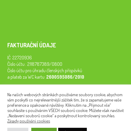
FAKTURAČNÍ ÚDAJE
IČ: 22720936
Číslo účtu.: 2118787389/0800
Číslo účtu pro úhradu členských příspěvků
a plateb za WC kartu:
2600595086/2010
Staňte se členem našeho spolku. Za
200 Kč/rok
získáte vstup na
Na našich webových stránkách používáme soubory cookie, abychom
semináře, konferenci, plavbu na lodi a WC kartu. Z peněz
vám poskytli co nejrelevantnější zážitek tím, že si zapamatujeme vaše
tiskneme odborné publikace pro pacienty.
preference a opakované návštěvy. Kliknutím na „Přijmout vše“
souhlasíte s používáním VŠECH souborů cookie. Můžete však navštívit
„Nastavení souborů cookie“ a poskytnout kontrolovaný souhlas.
Zásady používání cookies
NEWSLETTER