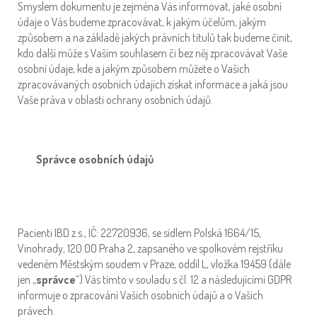
Smyslem dokumentu je zejména Vás informovat, jaké osobní
údaje o Vás budeme zpracovávat, k jakým účelům, jakým
způsobem a na základě jakých právních titulů tak budeme činit,
kdo další může s Vaším souhlasem či bez něj zpracovávat Vaše
osobní údaje, kde a jakým způsobem můžete o Vašich
zpracovávaných osobních údajích získat informace a jaká jsou
Vaše práva v oblasti ochrany osobních údajů.
Správce osobních údajů
Pacienti IBD z.s., IČ: 22720936, se sídlem Polská 1664/15,
Vinohrady, 120 00 Praha 2, zapsaného ve spolkovém rejstříku
vedeném Městským soudem v Praze, oddíl L, vložka 19459 (dále
jen „
správce
“) Vás tímto v souladu s čl. 12 a následujícími GDPR
informuje o zpracování Vašich osobních údajů a o Vašich
právech.