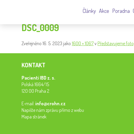
Články
Akce
Poradna
DSC_0009
Zveřejněno
16. 5. 2023
jako
1600 × 1067
v
Představujeme fot
KONTAKT
Pacienti IBD z. s.
Polská 1664/15
120 00 Praha 2
E-mail:
info@crohn.cz
Napište nám zprávu přímo z webu
Mapa stránek