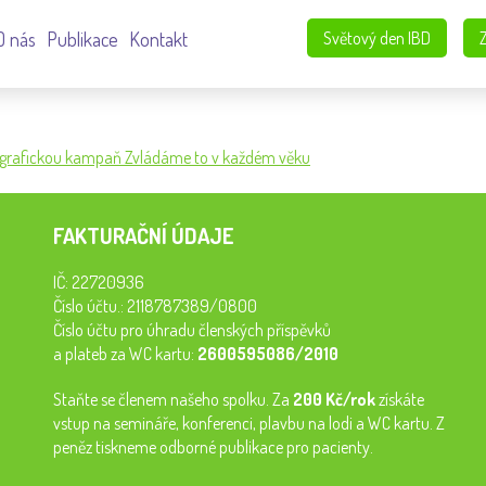
O nás
Publikace
Kontakt
Světový den IBD
ografickou kampaň Zvládáme to v každém věku
FAKTURAČNÍ ÚDAJE
IČ: 22720936
Číslo účtu.: 2118787389/0800
Číslo účtu pro úhradu členských příspěvků
a plateb za WC kartu:
2600595086/2010
Staňte se členem našeho spolku. Za
200 Kč/rok
získáte
vstup na semináře, konferenci, plavbu na lodi a WC kartu. Z
peněz tiskneme odborné publikace pro pacienty.