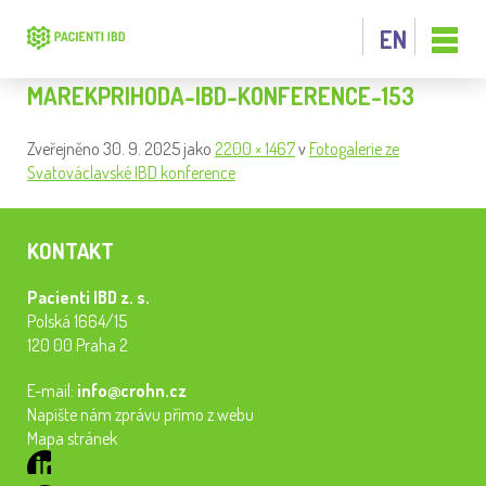
EN
MAREKPRIHODA-IBD-KONFERENCE-153
Zveřejněno
30. 9. 2025
jako
2200 × 1467
v
Fotogalerie ze
Svatováclavské IBD konference
KONTAKT
Pacienti IBD z. s.
Polská 1664/15
120 00 Praha 2
E-mail:
info@crohn.cz
Napište nám zprávu přímo z webu
Mapa stránek