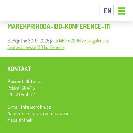
EN
MAREKPRIHODA-IBD-KONFERENCE-111
Zveřejněno
30. 9. 2025
jako
1467 × 2200
v
Fotogalerie ze
Svatováclavské IBD konference
KONTAKT
Pacienti IBD z. s.
Polská 1664/15
120 00 Praha 2
E-mail:
info@crohn.cz
Napište nám zprávu přímo z webu
Mapa stránek