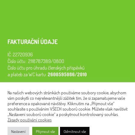
FAKTURAČNÍ ÚDAJE
IČ: 22720936
Číslo účtu.: 2118787389/0800
Číslo účtu pro úhradu členských příspěvků
a plateb za WC kartu:
2600595086/2010
Staňte se členem našeho spolku. Za
200 Kč/rok
získáte vstup na
Na našich webových stránkách používáme soubory cookie, abychom
semináře, konferenci, plavbu na lodi a WC kartu. Z peněz
vám poskytli co nejrelevantnější zážitek tím, že si zapamatujeme vaše
tiskneme odborné publikace pro pacienty.
preference a opakované návštěvy. Kliknutím na „Přijmout vše“
souhlasíte s používáním VŠECH souborů cookie. Můžete však navštívit
„Nastavení souborů cookie“ a poskytnout kontrolovaný souhlas.
Zásady používání cookies
NEWSLETTER
Nastavení
Přijmout vše
Odmítnout vše