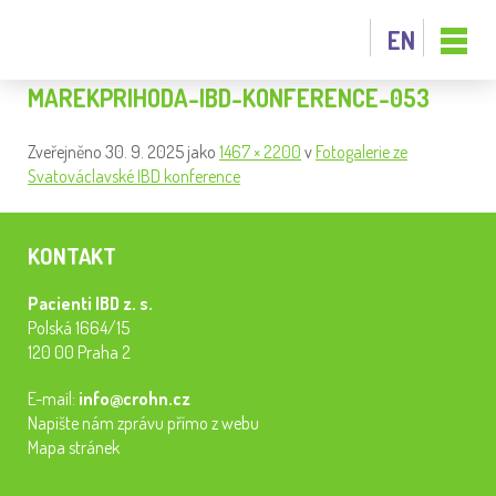
EN
MAREKPRIHODA-IBD-KONFERENCE-053
Zveřejněno
30. 9. 2025
jako
1467 × 2200
v
Fotogalerie ze
Svatováclavské IBD konference
KONTAKT
Pacienti IBD z. s.
Polská 1664/15
120 00 Praha 2
E-mail:
info@crohn.cz
Napište nám zprávu přímo z webu
Mapa stránek