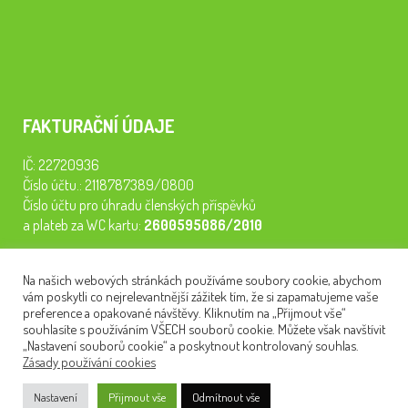
FAKTURAČNÍ ÚDAJE
IČ: 22720936
Číslo účtu.: 2118787389/0800
Číslo účtu pro úhradu členských příspěvků
a plateb za WC kartu:
2600595086/2010
Staňte se členem našeho spolku. Za
200 Kč/rok
získáte vstup na
Na našich webových stránkách používáme soubory cookie, abychom
semináře, konferenci, plavbu na lodi a WC kartu. Z peněz
vám poskytli co nejrelevantnější zážitek tím, že si zapamatujeme vaše
tiskneme odborné publikace pro pacienty.
preference a opakované návštěvy. Kliknutím na „Přijmout vše“
souhlasíte s používáním VŠECH souborů cookie. Můžete však navštívit
„Nastavení souborů cookie“ a poskytnout kontrolovaný souhlas.
Zásady používání cookies
NEWSLETTER
Nastavení
Přijmout vše
Odmítnout vše