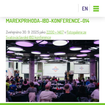
EN
MAREKPRIHODA-IBD-KONFERENCE-014
Zveřejněno
30. 9. 2025
jako
2200 × 1467
v
Fotogalerie ze
Svatováclavské IBD konference