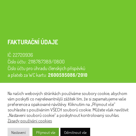
FAKTURAČNÍ ÚDAJE
IČ: 22720936
Číslo účtu.: 2118787389/0800
Číslo účtu pro úhradu členských příspěvků
a plateb za WC kartu:
2600595086/2010
Staňte se členem našeho spolku. Za
200 Kč/rok
získáte vstup na
Na našich webových stránkách používáme soubory cookie, abychom
semináře, konferenci, plavbu na lodi a WC kartu. Z peněz
vám poskytli co nejrelevantnější zážitek tím, že si zapamatujeme vaše
tiskneme odborné publikace pro pacienty.
preference a opakované návštěvy. Kliknutím na „Přijmout vše“
souhlasíte s používáním VŠECH souborů cookie. Můžete však navštívit
„Nastavení souborů cookie“ a poskytnout kontrolovaný souhlas.
Zásady používání cookies
NEWSLETTER
Nastavení
Přijmout vše
Odmítnout vše