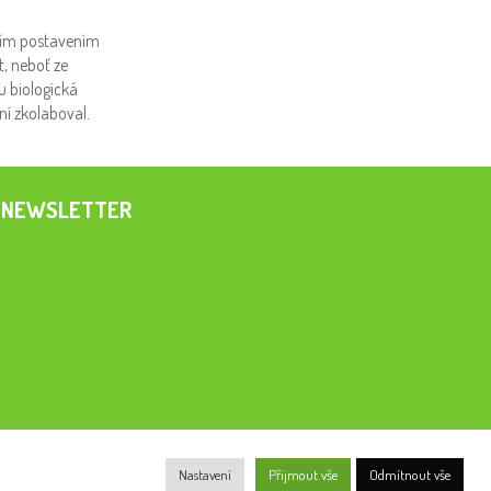
lním postavením
t, neboť ze
u biologická
ní zkolaboval.
NEWSLETTER
Nastavení
Přijmout vše
Odmítnout vše