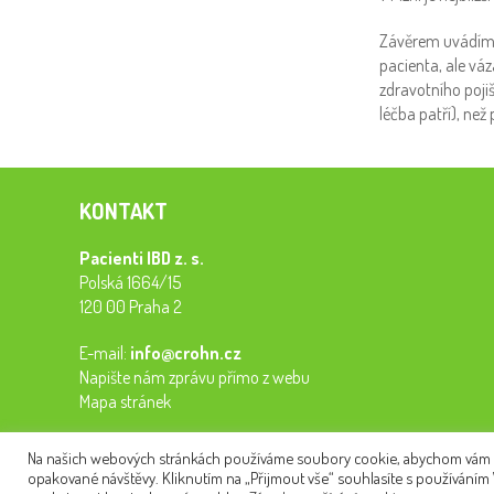
Závěrem uvádím, 
pacienta, ale váz
zdravotního poji
léčba patří), ne
KONTAKT
Pacienti IBD z. s.
Polská 1664/15
120 00 Praha 2
E-mail:
info@crohn.cz
Napište nám zprávu přímo z webu
Mapa stránek
Na našich webových stránkách používáme soubory cookie, abychom vám pos
opakované návštěvy. Kliknutím na „Přijmout vše“ souhlasíte s používáním