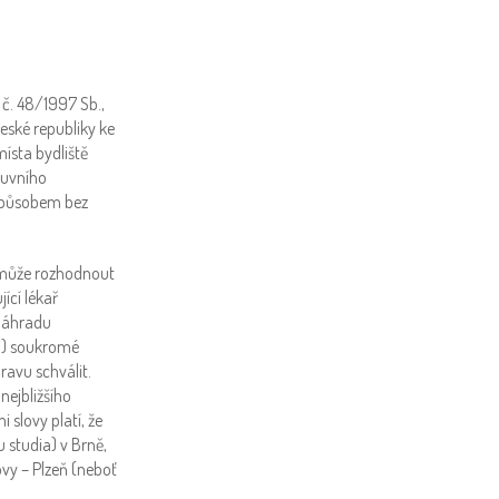
 č. 48/1997 Sb.,
eské republiky ke
ísta bydliště
luvního
 způsobem bez
e může rozhodnout
ící lékař
 náhradu
ii) soukromé
ravu schválit.
nejbližšího
slovy platí, že
 studia) v Brně,
vy – Plzeň (neboť