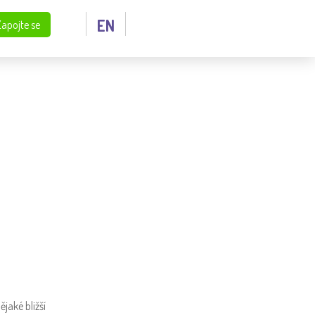
EN
Zapojte se
jaké bližší