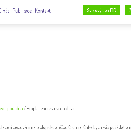
O nás
Publikace
Kontakt
Světový den IBD
HRAD
ávní poradna
/
Proplácení cestovní náhrad
placení cestování na biologickou léčbu Crohna. Chtěl bych vás požádat o ně