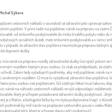
Michal Sýkora
plácení cestovních nákladů v souvislosti se zdravotní péči upravuje zákon
otním pojištění. V první řadě má pojištěnec nárok na přepravu na území Č
ovateli, od smluvního poskytovatele do místa trvalého pobytu nebo do m
 pobytových sociálních služeb, mezi smluvními poskytovateli a v rámci sm
 to v případě, že zdravotní stav pojištěnce neumožňuje přepravu běžným
cké dopravní služby.
nec má nárok na přepravu vozidly zdravotnické služby (viz výše), potom s
romým vozidlem řízeným jinou osobou, to však za předpokladu, že ošetřuj
schválí. Zákon tedy vyžaduje tři podmínky, aby měl pojištěnec nárok na
ů soukromým vozidlem: (i) musí to vyžadovat zdravotní stav pojištěnce, (
řízeno jinou osobou než pojištencem, (iii) ošetřující lékař musí takovou dop
víc nárok na náhradu cestovních nákladů ve výši odpovídající vzdálenosti 
ovatele, který je schopen požadované zdravotní služby poskytnout. Jinými 
erý je z Klatov, a biologická léčba by mu byla poskytována (např. z důvodu
šech podmínek by měl nárok na proplacení cestovného pouze v úseku Klato
žší poskytovatel péče, které je schopen danou péči poskytnout).