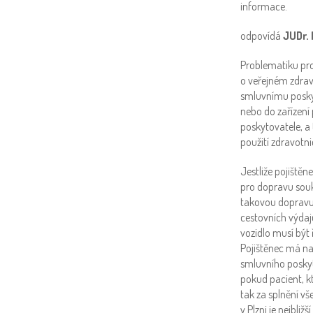
informace.
odpovídá
JUDr. 
Problematiku pro
o veřejném zdrav
smluvnímu poskyt
nebo do zařízení
poskytovatele, a
použití zdravotni
Jestliže pojiště
pro dopravu souk
takovou dopravu 
cestovních výdaj
vozidlo musí být 
Pojištěnec má na
smluvního poskyt
pokud pacient, kt
tak za splnění v
v Plzni je nejbli