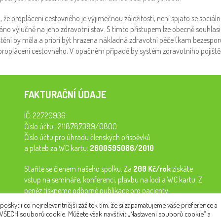
že proplácení cestovného je výjimečnou záležitostí, není spjato se sociá
áno výlučně na jeho zdravotní stav. S tímto přístupem lze obecně souhlasi
štění by měla a priori být hrazena nákladná zdravotní péče (kam bezespor
ž proplácení cestovného. V opačném případě by systém zdravotního pojiště
FAKTURAČNÍ ÚDAJE
IČ: 22720936
Číslo účtu.: 2118787389/0800
Číslo účtu pro úhradu členských příspěvků
a plateb za WC kartu:
2600595086/2010
Staňte se členem našeho spolku. Za
200 Kč/rok
získáte
vstup na semináře, konferenci, plavbu na lodi a WC kartu. Z
peněz tiskneme odborné publikace pro pacienty.
kytli co nejrelevantnější zážitek tím, že si zapamatujeme vaše preference a
 VŠECH souborů cookie. Můžete však navštívit „Nastavení souborů cookie“ a