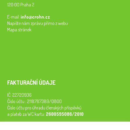
120 00 Praha 2
E-mail:
info@crohn.cz
Napište nám zprávu přímo z webu
Mapa stránek
FAKTURAČNÍ ÚDAJE
IČ: 22720936
Číslo účtu.: 2118787389/0800
Číslo účtu pro úhradu členských příspěvků
a plateb za WC kartu:
2600595086/2010
Staňte se členem našeho spolku. Za
200 Kč/rok
získáte vstup na