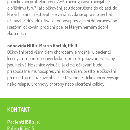
po očkování proti žloutence A+B, meningokové menigitidě
a břišnímu tyfu? Tato očkování jsou doporučena do oblastí, do
kterých plánuji cestovat, ale váhám, zda se opravdu nechat
očkovat. Z důvodu užívání imunosupresiv je mi doporučováno
i sezónní očkování proti chřipce, se kterým nemám dobré
zkušenosti.
odpovídá MUDr. Martin Bortlík, Ph.D.
Očkování proti všem třem chorobám je možné i u pacientů
léčených imunosupresivní léčbou, protože používané vakcíny
jsou neživé. Nelze sice vyloučit, že efekt očkování bude
při současné imunosupresivní léčbě snížen, přesto je očkování
před cestou do rizikové oblasti jistě vhodné. Očkování nezvyšuje
riziko relapsu Crohnovy choroby nebo ulcerózní kolitidy.
KONTAKT
Pacienti IBD z. s.
Polská 1664/15