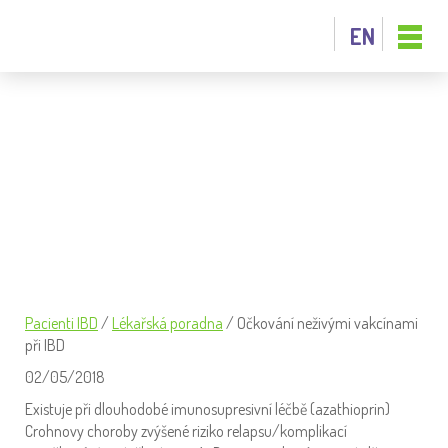
EN
OČKOVÁNÍ NEŽIVÝMI VAKCÍNAMI
PŘI IBD
Pacienti IBD
/
Lékařská poradna
/
Očkování neživými vakcínami
při IBD
02/05/2018
Existuje při dlouhodobé imunosupresivní léčbě (azathioprin)
Crohnovy choroby zvýšené riziko relapsu/komplikací