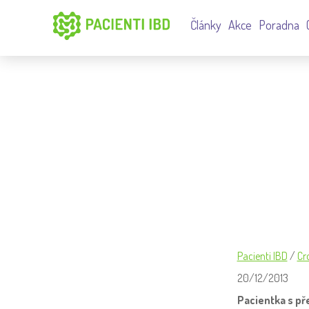
Články
Akce
Poradna
CROHN – ZÁNĚT POUZE V TE
Pacienti IBD
/
Cr
20/12/2013
Pacientka s př