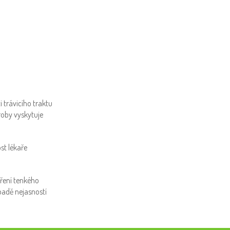
i trávicího traktu
roby vyskytuje
st lékaře
tření tenkého
padě nejasností