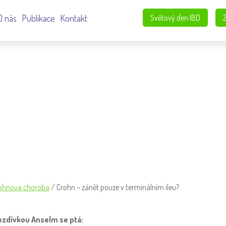
O nás
Publikace
Kontakt
Světový den IBD
RMINÁLNÍM ILEU?
ohnova choroba
/
Crohn – zánět pouze v terminálním ileu?
ezdívkou Anselm se ptá: