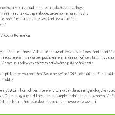
onoskopii která dopadla dobře mi bylo řečeno, že když
minálnim ileu tak už vejš nebude, takže ho nemám. Trochu
 Je možné mít crohna bez zasažení ilea a tlustého
elm“
 Viktora Komárka
:
výjimečnou možnost. V literatuře se uvádí, že izolované postižení horní část
dku nebo tenkého střeva bez postižení terminálního ilea) se u Crohnovy cho
. V praxi se s takovým nálezem setkáváme ještě méně často.
je při tomto typu postižení často nezvýšené CRP, což může snížit ostražito
ině obtíží.
čení postižení horních partií tenkého střeva tak dá až rentgenologické vyše
za, CT enterografie atd.) nebo enteroskopie flexibilním endoskopem. V pří
etřeních je možné ještě doplnit event. kapslovou enteroskopii.