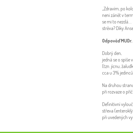
„Zdravím, po kol
neni zánět v ter
se mi to nezdá….
strěva? Díky Ans
Odpověď MUDr.
Dobrý den,
jedná se o spíše 
(tzn. jícnu, žalu
cca u 3% jedinců
Na druhou stranu 
při rozvaze o příč
Definitivní vylou
střeva (enteroklý
při uvedených vyš