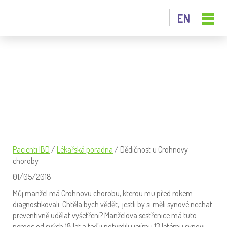
EN
DĚDIČNOST U CROHNOVY CHOROBY
Pacienti IBD
/
Lékařská poradna
/
Dědičnost u Crohnovy
choroby
01/05/2018
Můj manžel má Crohnovu chorobu, kterou mu před rokem
diagnostikovali. Chtěla bych vědět, jestli by si měli synové nechat
preventivně udělat vyšetření? Manželova sestřenice má tuto
nemoc od svých 18 let a teď ji potvrdili i jejímu 13 letému synovi.