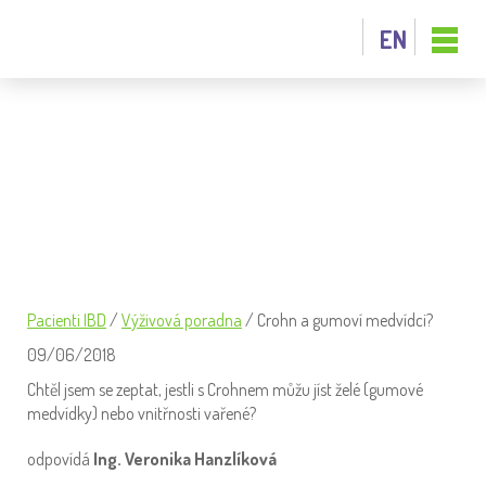
EN
CROHN A GUMOVÍ MEDVÍDCI?
Pacienti IBD
/
Výživová poradna
/
Crohn a gumoví medvídci?
09/06/2018
Chtěl jsem se zeptat, jestli s Crohnem můžu jíst želé (gumové
medvídky) nebo vnitřnosti vařené?
odpovídá
Ing. Veronika Hanzlíková