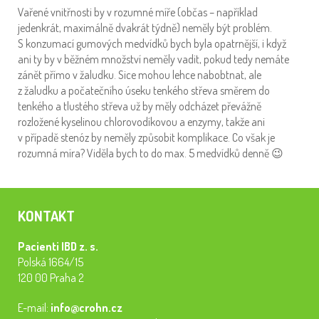
Vařené vnitřnosti by v rozumné míře (občas – například
jedenkrát, maximálně dvakrát týdně) neměly být problém.
S konzumací gumových medvídků bych byla opatrnější, i když
ani ty by v běžném množství neměly vadit, pokud tedy nemáte
zánět přímo v žaludku. Sice mohou lehce nabobtnat, ale
z žaludku a počatečního úseku tenkého střeva směrem do
tenkého a tlustého střeva už by měly odcházet převážně
rozložené kyselinou chlorovodíkovou a enzymy, takže ani
v případě stenóz by neměly způsobit komplikace. Co však je
rozumná míra? Viděla bych to do max. 5 medvídků denně 😉
KONTAKT
Pacienti IBD z. s.
Polská 1664/15
120 00 Praha 2
E-mail:
info@crohn.cz