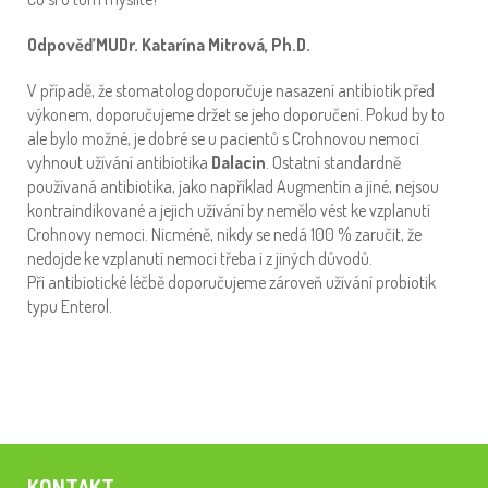
Odpověď MUDr. Katarína Mitrová, Ph.D.
V případě, že stomatolog doporučuje nasazení antibiotik před
výkonem, doporučujeme držet se jeho doporučení. Pokud by to
ale bylo možné, je dobré se u pacientů s Crohnovou nemocí
vyhnout užívání antibiotika
Dalacin
. Ostatní standardně
používaná antibiotika, jako například Augmentin a jiné, nejsou
kontraindikované a jejich užívání by nemělo vést ke vzplanutí
Crohnovy nemoci. Nicméně, nikdy se nedá 100 % zaručit, že
nedojde ke vzplanutí nemoci třeba i z jiných důvodů.
Při antibiotické léčbě doporučujeme zároveň užívání probiotik
typu Enterol.
KONTAKT