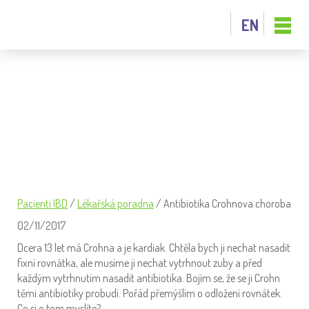
EN
ANTIBIOTIKA CROHNOVA CHOROBA
Pacienti IBD
/
Lékařská poradna
/
Antibiotika Crohnova choroba
02/11/2017
Dcera 13 let má Crohna a je kardiak. Chtěla bych ji nechat nasadit
fixní rovnátka, ale musíme ji nechat vytrhnout zuby a před
každým vytrhnutím nasadit antibiotika. Bojím se, že se ji Crohn
těmi antibiotiky probudí. Pořád přemýšlím o odložení rovnátek.
Co si o tom myslíte?