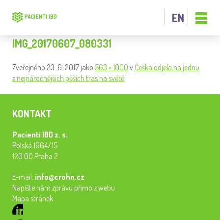
EN
IMG_20170607_080331
Zveřejněno
23. 6. 2017
jako
563 × 1000
v
Češka odjela na jednu
z nejnáročnějších pěších tras na světě
KONTAKT
Pacienti IBD z. s.
Polská 1664/15
120 00 Praha 2
E-mail:
info@crohn.cz
Napište nám zprávu přímo z webu
Mapa stránek