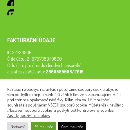
FAKTURAČNÍ ÚDAJE
IČ: 22720936
Číslo účtu.: 2118787389/0800
Číslo účtu pro úhradu členských příspěvků
a plateb za WC kartu:
2600595086/2010
Staňte se členem našeho spolku. Za
200 Kč/rok
získáte vstup na
Na našich webových stránkách používáme soubory cookie, abychom
semináře, konferenci, plavbu na lodi a WC kartu. Z peněz
vám poskytli co nejrelevantnější zážitek tím, že si zapamatujeme vaše
tiskneme odborné publikace pro pacienty.
preference a opakované návštěvy. Kliknutím na „Přijmout vše“
souhlasíte s používáním VŠECH souborů cookie. Můžete však navštívit
„Nastavení souborů cookie“ a poskytnout kontrolovaný souhlas.
Zásady používání cookies
NEWSLETTER
Nastavení
Přijmout vše
Odmítnout vše