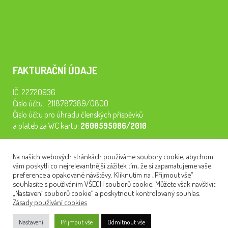
FAKTURAČNÍ ÚDAJE
IČ: 22720936
Číslo účtu.: 2118787389/0800
Číslo účtu pro úhradu členských příspěvků
a plateb za WC kartu:
2600595086/2010
Staňte se členem našeho spolku. Za
200 Kč/rok
získáte vstup na
Na našich webových stránkách používáme soubory cookie, abychom
semináře, konferenci, plavbu na lodi a WC kartu. Z peněz
vám poskytli co nejrelevantnější zážitek tím, že si zapamatujeme vaše
tiskneme odborné publikace pro pacienty.
preference a opakované návštěvy. Kliknutím na „Přijmout vše“
souhlasíte s používáním VŠECH souborů cookie. Můžete však navštívit
„Nastavení souborů cookie“ a poskytnout kontrolovaný souhlas.
Zásady používání cookies
NEWSLETTER
Nastavení
Přijmout vše
Odmítnout vše