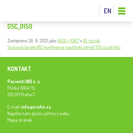
EN
DSC_0150
Zveřejněno
26. 9. 2021
jako
1600 × 1067
v
16. ročník
Svatováclavské IBD konference navštívilo téměř 100 účastníků
KONTAKT
Pacienti IBD z. s.
Polská 1664/15
120 00 Praha 2
E-mail:
info@crohn.cz
Napište nám zprávu přímo z webu
Mapa stránek